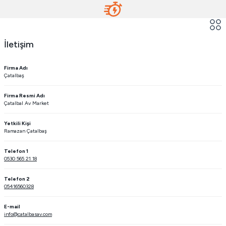
İletişim
Firma Adı
Çatalbaş
Firma Resmi Adı
Çatalbal Av Market
Yetkili Kişi
Ramazan Çatalbaş
Telefon 1
0530 565 21 18
Telefon 2
05416560328
E-mail
info@catalbasav.com