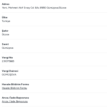
Adres
Yeni, Mehmet Akif Ersoy Cd. 8/b, 81850 Gümüşova/Düzce
Ülke
Türkiye
Şehir
Düzce
Semt
Gümüşova
Vergi No
2310715665
Vergi Dairesi
GÜMÜŞOVA
Havale Bildirim Formu
Havale Bildirim Formu
Arıza / İade Başvurusu
Arıza / İade Başvurusu