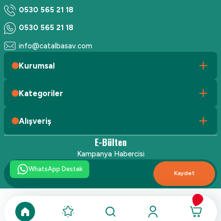
0530 565 21 18
0530 565 21 18
info@catalbasav.com
Kurumsal
Kategoriler
Alışveriş
E-Bülten
Kampanya Habercisi
WhatsApp Destek
Kaydet
ideasoft
ile
e-