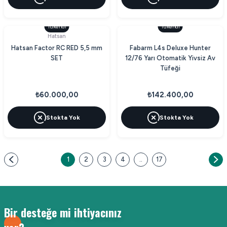
Tükendi
Tükendi
Hatsan
Hatsan Factor RC RED 5,5 mm
Fabarm L4s Deluxe Hunter
SET
12/76 Yarı Otomatik Yivsiz Av
Tüfeği
₺60.000,00
₺142.400,00
Stokta Yok
Stokta Yok
1
2
3
4
..
17
Bir desteğe mi ihtiyacınız