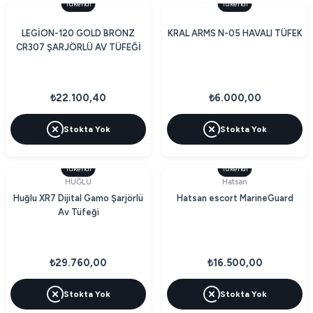
Tükendi
Tükendi
LEGİON-120 GOLD BRONZ
KRAL ARMS N-05 HAVALI TÜFEK
CR307 ŞARJÖRLÜ AV TÜFEĞİ
₺22.100,40
₺6.000,00
Stokta Yok
Stokta Yok
Tükendi
Tükendi
HUĞLU
Hatsan
Huğlu XR7 Dijital Gamo Şarjörlü
Hatsan escort MarineGuard
Av Tüfeği
₺29.760,00
₺16.500,00
Stokta Yok
Stokta Yok