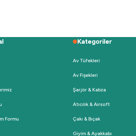
Deneyimini Paylaş
Yorum Yaz
Soru Sor
al
Kategoriler
Av Tüfekleri
Av Fişekleri
Gönder
lerimiz
Şarjör & Kabza
u
Atıcılık & Airsoft
rim Formu
Çakı & Bıçak
Giyim & Ayakkabı