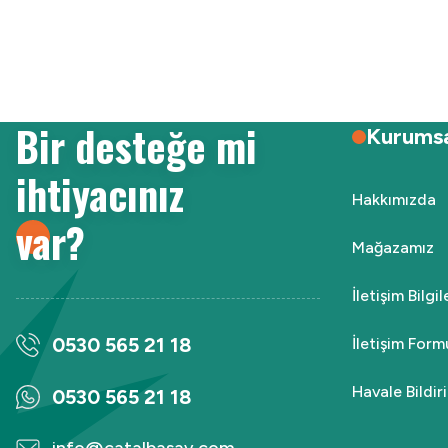
Ürün resmi kalitesiz, bozuk veya görüntülenemiyor.
Ürün açıklamasında eksik bilgiler bulunuyor.
Ürün bilgilerinde hatalar bulunuyor.
Ürün fiyatı diğer sitelerden daha pahalı.
Bir desteğe mi
Bu ürüne benzer farklı alternatifler olmalı.
Kurums
ihtiyacınız
Hakkımızda
var?
Mağazamız
İletişim Bilgi
0530 565 21 18
İletişim Form
Havale Bildi
0530 565 21 18