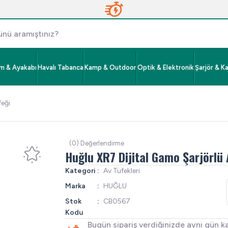
im & Ayakabı
Havalı Tabanca
Kamp & Outdoor
Optik & Elektronik
Şarjör & K
feği
(0) Değerlendirme
Huğlu XR7 Dijital Gamo Şarjörlü 
Kategori
Av Tüfekleri
Marka
HUĞLU
Stok
CB0567
Kodu
Bugün sipariş verdiğinizde aynı gün k