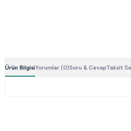
Ürün Bilgisi
Yorumlar (0)
Soru & Cevap
Taksit S
Bu ürünün fiyat bilgisi, resim, ürün açıklamalarında ve diğer konulard
Görüş ve önerileriniz için teşekkür ederiz.