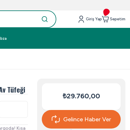
Giriş Yap
Sepetim
abza
Av Tüfeği
₺29.760,00
Gelince Haber Ver
argoda! Kısa