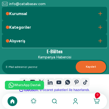
info@catalbasav.com
Kurumsal
Kategoriler
Alışveriş
E-Bülten
Kampanya Habercisi
Kaydet
WhatsApp Destek
ideasoft
ile
e-
hazırlandı.
ticaret
0
paketleri