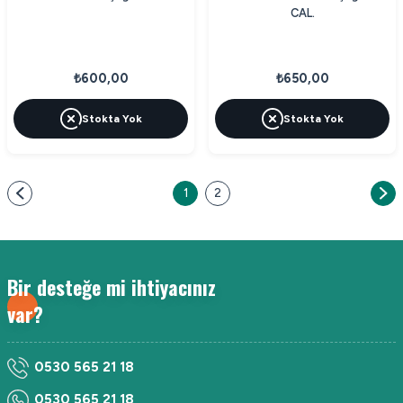
CAL.
₺600,00
₺650,00
Stokta Yok
Stokta Yok
1
2
Bir desteğe mi ihtiyacınız
var?
0530 565 21 18
0530 565 21 18