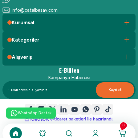
info@catalbasav.com
Kurumsal
Kategoriler
Alışveriş
E-Bülten
Kampanya Habercisi
Kaydet
WhatsApp Destek
ideasoft
ile
e-
hazırlandı.
ticaret
0
paketleri