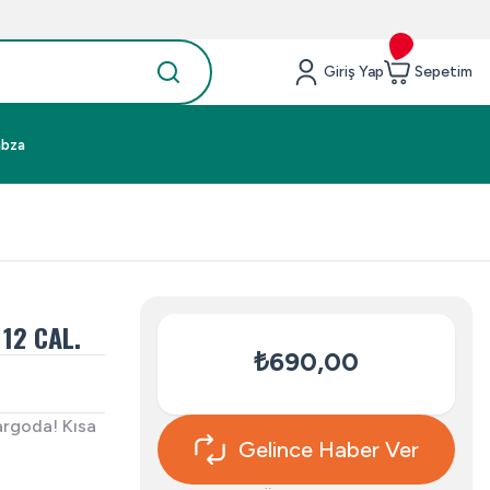
Giriş Yap
Sepetim
abza
 12 CAL.
₺690,00
argoda! Kısa
Gelince Haber Ver