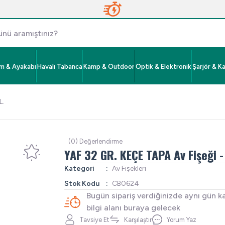
im & Ayakabı
Havalı Tabanca
Kamp & Outdoor
Optik & Elektronik
Şarjör & K
L.
(0) Değerlendirme
YAF 32 GR. KEÇE TAPA Av Fişeği -
Kategori
Av Fişekleri
Stok Kodu
CB0624
Bugün sipariş verdiğinizde aynı gün k
bilgi alanı buraya gelecek
Tavsiye Et
Karşılaştır
Yorum Yaz