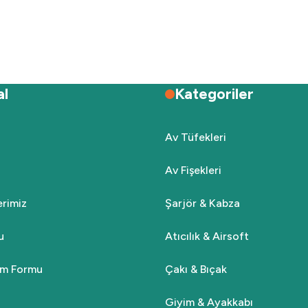
Deneyimini Paylaş
Yorum Yaz
Soru Sor
al
Kategoriler
Av Tüfekleri
Av Fişekleri
Gönder
lerimiz
Şarjör & Kabza
u
Atıcılık & Airsoft
rim Formu
Çakı & Bıçak
Giyim & Ayakkabı