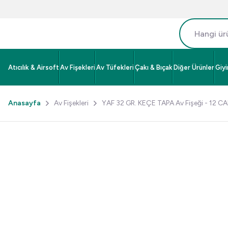
Atıcılık & Airsoft
Av Fişekleri
Av Tüfekleri
Çakı & Bıçak
Diğer Ürünler
Giy
Anasayfa
Av Fişekleri
YAF 32 GR. KEÇE TAPA Av Fişeği - 12 CA