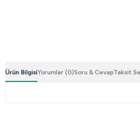
Ürün Bilgisi
Yorumlar (0)
Soru & Cevap
Taksit S
Bu ürünün fiyat bilgisi, resim, ürün açıklamalarında ve diğer konulard
Görüş ve önerileriniz için teşekkür ederiz.