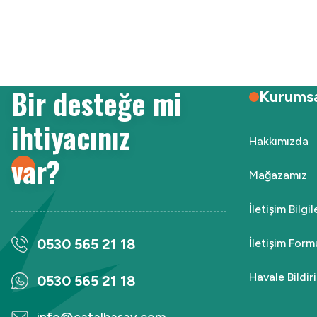
Ürün resmi kalitesiz, bozuk veya görüntülenemiyor.
Ürün açıklamasında eksik bilgiler bulunuyor.
Ürün bilgilerinde hatalar bulunuyor.
Ürün fiyatı diğer sitelerden daha pahalı.
Bir desteğe mi
Bu ürüne benzer farklı alternatifler olmalı.
Kurums
ihtiyacınız
Hakkımızda
var?
Mağazamız
İletişim Bilgi
0530 565 21 18
İletişim Form
Havale Bildi
0530 565 21 18