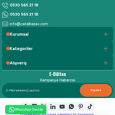
0530 565 21 18
0530 565 21 18
info@catalbasav.com
Kurumsal
Kategoriler
Alışveriş
E-Bülten
Kampanya Habercisi
Kaydet
WhatsApp Destek
ideasoft
ile
e-