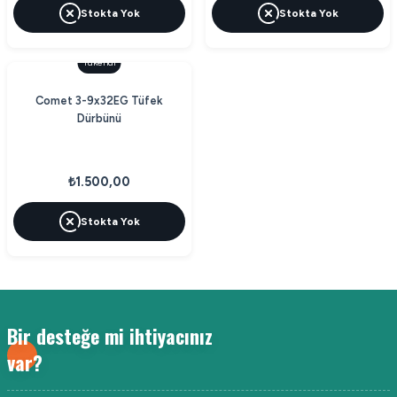
Stokta Yok
Stokta Yok
Tükendi
Comet 3-9x32EG Tüfek
Dürbünü
₺1.500,00
Stokta Yok
Bir desteğe mi ihtiyacınız
var?