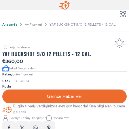
Anasayfa
Av Fişekleri
YAF BUCKSHOT 9/0 12 PELLETS - 12 CAL.
(0) Değerlendirme
YAF BUCKSHOT 9/0 12 PELLETS - 12 CAL.
₺360,00
Taksit Seçenekleri
Kategori
Av Fişekleri
Stok
CB0634
Kodu
Gelince Haber Ver
Bugün sipariş verdiğinizde aynı gün kargoda! Kısa bilgi alanı buraya
gelecek
Tavsiye Et
Karşılaştır
Yorum Yaz