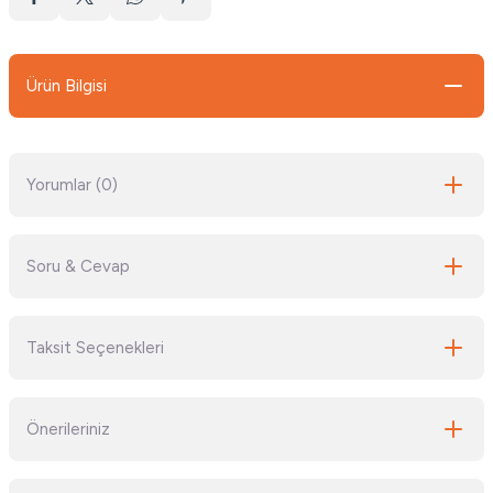
Ürün Bilgisi
Yorumlar (0)
Soru & Cevap
Bu ürüne ilk yorumu siz yapın!
Taksit Seçenekleri
Yorum Yaz
Ürün hakkında henüz soru sorulmamış.
Önerileriniz
Soru Sor
Bu ürünün fiyat bilgisi, resim, ürün açıklamalarında ve diğer konularda