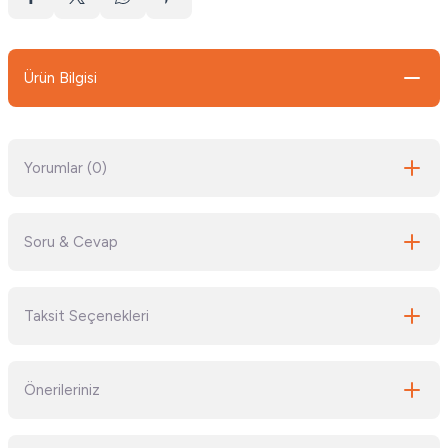
Ürün Bilgisi
Yorumlar (0)
Soru & Cevap
Bu ürüne ilk yorumu siz yapın!
Taksit Seçenekleri
Yorum Yaz
Ürün hakkında henüz soru sorulmamış.
Önerileriniz
Soru Sor
Bu ürünün fiyat bilgisi, resim, ürün açıklamalarında ve diğer konularda