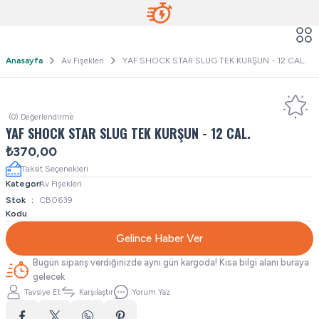
Anasayfa
Av Fişekleri
YAF SHOCK STAR SLUG TEK KURŞUN - 12 CAL.
(0) Değerlendirme
YAF SHOCK STAR SLUG TEK KURŞUN - 12 CAL.
₺370,00
Taksit Seçenekleri
Kategori
Av Fişekleri
Stok
CB0639
Kodu
Gelince Haber Ver
Bugün sipariş verdiğinizde aynı gün kargoda! Kısa bilgi alanı buraya
gelecek
Tavsiye Et
Karşılaştır
Yorum Yaz