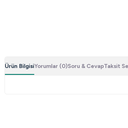
Ürün Bilgisi
Yorumlar (0)
Soru & Cevap
Taksit S
Bu ürünün fiyat bilgisi, resim, ürün açıklamalarında ve diğer konulard
Görüş ve önerileriniz için teşekkür ederiz.