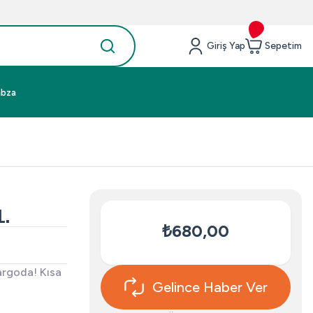
Giriş Yap
Sepetim
abza
L.
₺680,00
argoda! Kısa
Gelince Haber Ver