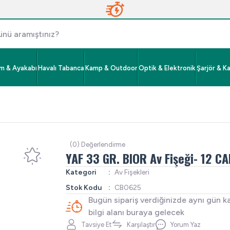
im & Ayakabı
Havalı Tabanca
Kamp & Outdoor
Optik & Elektronik
Şarjör & K
(0) Değerlendirme
YAF 33 GR. BIOR Av Fişeği- 12 CA
Kategori
Av Fişekleri
Stok Kodu
CB0625
Bugün sipariş verdiğinizde aynı gün k
bilgi alanı buraya gelecek
Tavsiye Et
Karşılaştır
Yorum Yaz