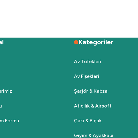
Deneyimini Paylaş
Yorum Yaz
Soru Sor
al
Kategoriler
Av Tüfekleri
Av Fişekleri
Gönder
lerimiz
Şarjör & Kabza
u
Atıcılık & Airsoft
rim Formu
Çakı & Bıçak
Giyim & Ayakkabı