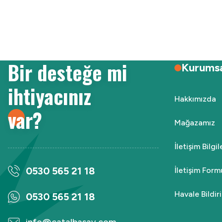
Ürün resmi kalitesiz, bozuk veya görüntülenemiyor.
Ürün açıklamasında eksik bilgiler bulunuyor.
Ürün bilgilerinde hatalar bulunuyor.
Ürün fiyatı diğer sitelerden daha pahalı.
Bir desteğe mi
Bu ürüne benzer farklı alternatifler olmalı.
Kurums
ihtiyacınız
Hakkımızda
var?
Mağazamız
İletişim Bilgi
0530 565 21 18
İletişim Form
Havale Bildi
0530 565 21 18