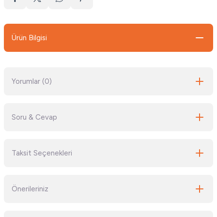
Ürün Bilgisi
Yorumlar (0)
Soru & Cevap
Bu ürüne ilk yorumu siz yapın!
Taksit Seçenekleri
Yorum Yaz
Ürün hakkında henüz soru sorulmamış.
Önerileriniz
Soru Sor
Bu ürünün fiyat bilgisi, resim, ürün açıklamalarında ve diğer konularda