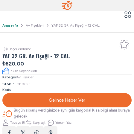
Anasayfa
Av Fişekleri
YAF 32 GR. Av Fişeği - 12 CAL.
(0) Değerlendirme
YAF 32 GR. Av Fişeği - 12 CAL.
₺620,00
Taksit Seçenekleri
Kategori
Av Fişekleri
Stok
CB0623
Kodu
Gelince Haber Ver
Bugün sipariş verdiğinizde aynı gün kargoda! Kısa bilgi alanı buraya
gelecek
Tavsiye Et
Karşılaştır
Yorum Yaz