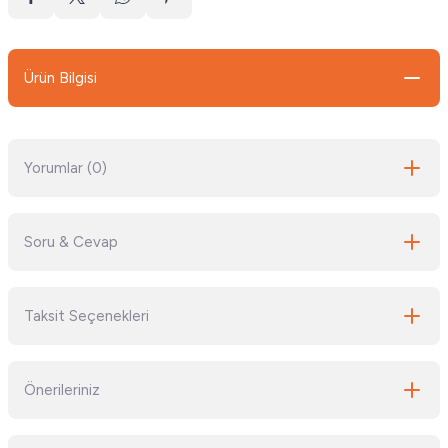
Ürün Bilgisi
Yorumlar (0)
Soru & Cevap
Bu ürüne ilk yorumu siz yapın!
Taksit Seçenekleri
Yorum Yaz
Ürün hakkında henüz soru sorulmamış.
Önerileriniz
Soru Sor
Bu ürünün fiyat bilgisi, resim, ürün açıklamalarında ve diğer konularda