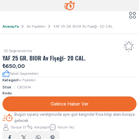
Anasayfa
Av Fişekleri
YAF 25 GR. BIOR Av Fişeği- 20 CAL.
(0) Değerlendirme
YAF 25 GR. BIOR Av Fişeği- 20 CAL.
₺650,00
Taksit Seçenekleri
Kategori
Av Fişekleri
Stok
CB0614
Kodu
Gelince Haber Ver
Bugün sipariş verdiğinizde aynı gün kargoda! Kısa bilgi alanı buraya
gelecek
Tavsiye Et
Karşılaştır
Yorum Yaz