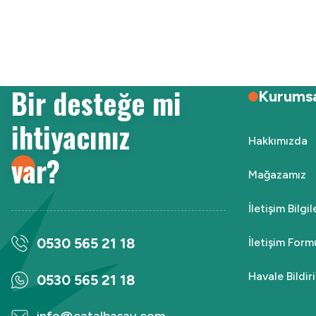
Ürün resmi kalitesiz, bozuk veya görüntülenemiyor.
Ürün açıklamasında eksik bilgiler bulunuyor.
Ürün bilgilerinde hatalar bulunuyor.
Ürün fiyatı diğer sitelerden daha pahalı.
Bir desteğe mi
Bu ürüne benzer farklı alternatifler olmalı.
Kurums
ihtiyacınız
Hakkımızda
var?
Mağazamız
İletişim Bilgi
0530 565 21 18
İletişim Form
Havale Bildi
0530 565 21 18