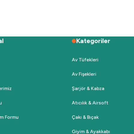
Deneyimini Paylaş
Yorum Yaz
Soru Sor
al
Kategoriler
Av Tüfekleri
Av Fişekleri
Gönder
lerimiz
Şarjör & Kabza
u
Atıcılık & Airsoft
rim Formu
Çakı & Bıçak
Giyim & Ayakkabı