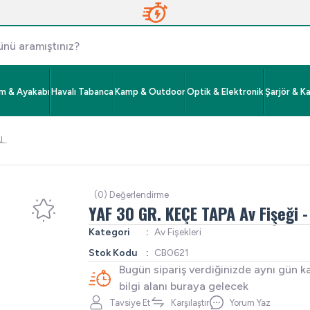
im & Ayakabı
Havalı Tabanca
Kamp & Outdoor
Optik & Elektronik
Şarjör & K
L.
(0) Değerlendirme
YAF 30 GR. KEÇE TAPA Av Fişeği -
Kategori
Av Fişekleri
Stok Kodu
CB0621
Bugün sipariş verdiğinizde aynı gün k
bilgi alanı buraya gelecek
Tavsiye Et
Karşılaştır
Yorum Yaz