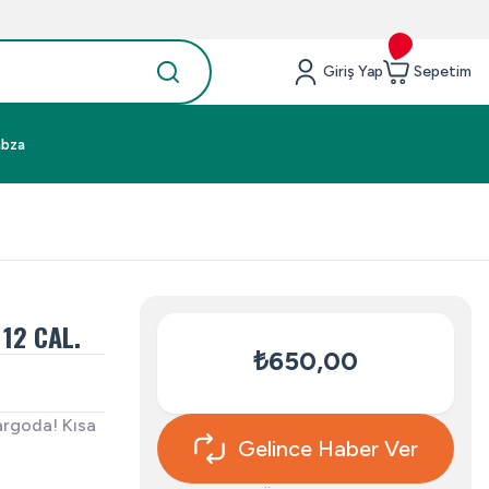
Giriş Yap
Sepetim
abza
 12 CAL.
₺650,00
argoda! Kısa
Gelince Haber Ver