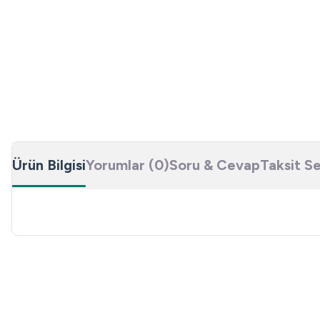
Ürün Bilgisi
Yorumlar (0)
Soru & Cevap
Taksit S
Bu ürünün fiyat bilgisi, resim, ürün açıklamalarında ve diğer konulard
Görüş ve önerileriniz için teşekkür ederiz.