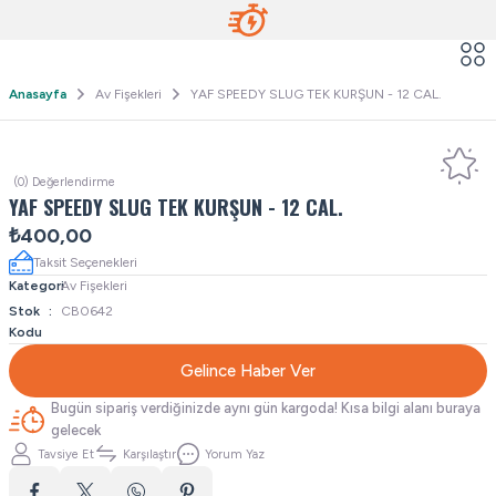
Anasayfa
Av Fişekleri
YAF SPEEDY SLUG TEK KURŞUN - 12 CAL.
(0) Değerlendirme
YAF SPEEDY SLUG TEK KURŞUN - 12 CAL.
₺400,00
Taksit Seçenekleri
Kategori
Av Fişekleri
Stok
CB0642
Kodu
Gelince Haber Ver
Bugün sipariş verdiğinizde aynı gün kargoda! Kısa bilgi alanı buraya
gelecek
Tavsiye Et
Karşılaştır
Yorum Yaz