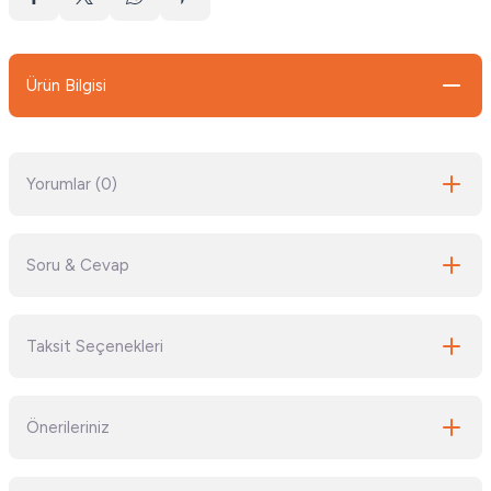
Ürün Bilgisi
Yorumlar (0)
Soru & Cevap
Bu ürüne ilk yorumu siz yapın!
Taksit Seçenekleri
Yorum Yaz
Ürün hakkında henüz soru sorulmamış.
Önerileriniz
Soru Sor
Bu ürünün fiyat bilgisi, resim, ürün açıklamalarında ve diğer konularda