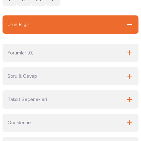
Ürün Bilgisi
Yorumlar (0)
Soru & Cevap
Bu ürüne ilk yorumu siz yapın!
Taksit Seçenekleri
Yorum Yaz
Ürün hakkında henüz soru sorulmamış.
Önerileriniz
Soru Sor
Bu ürünün fiyat bilgisi, resim, ürün açıklamalarında ve diğer konularda