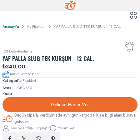
Anasayfa
Av Fişekleri
YAF PALLA SLUG TEK KURŞUN - 12 CAL.
(0) Değerlendirme
YAF PALLA SLUG TEK KURŞUN - 12 CAL.
₺340,00
Taksit Seçenekleri
Kategori
Av Fişekleri
Stok
CB0636
Kodu
Gelince Haber Ver
Bugün sipariş verdiğinizde aynı gün kargoda! Kısa bilgi alanı buraya
gelecek
Tavsiye Et
Karşılaştır
Yorum Yaz