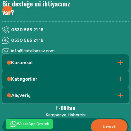
Bir desteğe mi ihtiyacınız
var?
0530 565 21 18
0530 565 21 18
info@catalbasav.com
Kurumsal
Kategoriler
Alışveriş
E-Bülten
Kampanya Habercisi
WhatsApp Destek
Kaydet