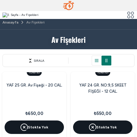
Anasayfa
Av Fişekleri
Av Fişekleri
SIRALA
Tükendi
Tükendi
YAF 25 GR. Av Fişeği - 20 CAL.
YAF 24 GR. NO:9,5 SKEET
FİŞEĞİ - 12 CAL.
₺650,00
₺550,00
Stokta Yok
Stokta Yok