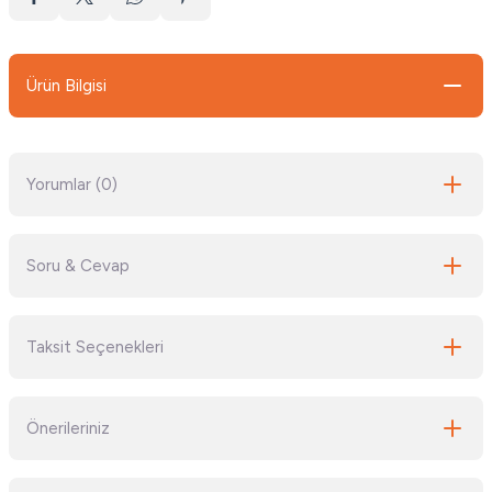
Ürün Bilgisi
Yorumlar (0)
Soru & Cevap
Bu ürüne ilk yorumu siz yapın!
Taksit Seçenekleri
Yorum Yaz
Ürün hakkında henüz soru sorulmamış.
Önerileriniz
Soru Sor
Bu ürünün fiyat bilgisi, resim, ürün açıklamalarında ve diğer konularda