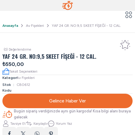
Anasayfa
Av Fişekleri
YAF 24 GR. NO:9,5 SKEET FİŞEĞİ - 12 CAL.
(0) Değerlendirme
YAF 24 GR. NO:9,5 SKEET FİŞEĞİ - 12 CAL.
₺550,00
Taksit Seçenekleri
Kategori
Av Fişekleri
Stok
CB0612
Kodu
Gelince Haber Ver
Bugün sipariş verdiğinizde aynı gün kargoda! Kısa bilgi alanı buraya
gelecek
Tavsiye Et
Karşılaştır
Yorum Yaz