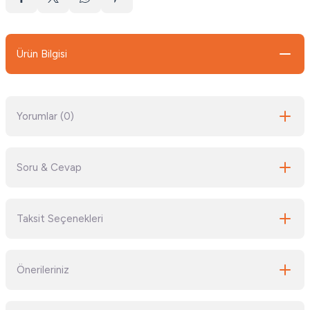
Ürün Bilgisi
Yorumlar (0)
Soru & Cevap
Bu ürüne ilk yorumu siz yapın!
Taksit Seçenekleri
Yorum Yaz
Ürün hakkında henüz soru sorulmamış.
Önerileriniz
Soru Sor
Bu ürünün fiyat bilgisi, resim, ürün açıklamalarında ve diğer konularda