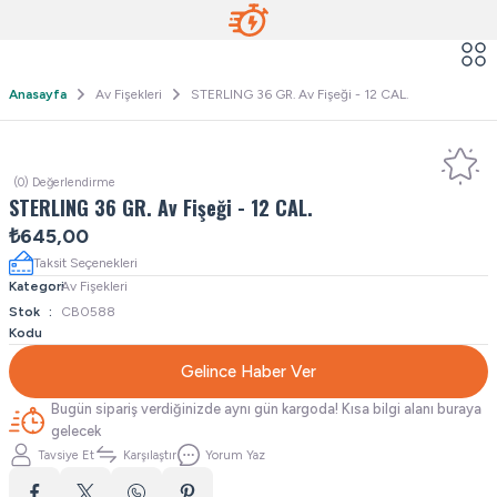
Anasayfa
Av Fişekleri
STERLING 36 GR. Av Fişeği - 12 CAL.
(0) Değerlendirme
STERLING 36 GR. Av Fişeği - 12 CAL.
₺645,00
Taksit Seçenekleri
Kategori
Av Fişekleri
Stok
CB0588
Kodu
Gelince Haber Ver
Bugün sipariş verdiğinizde aynı gün kargoda! Kısa bilgi alanı buraya
gelecek
Tavsiye Et
Karşılaştır
Yorum Yaz