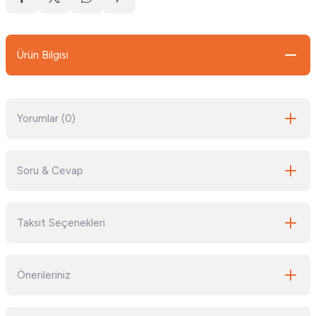
Ürün Bilgisi
Yorumlar (0)
Soru & Cevap
Bu ürüne ilk yorumu siz yapın!
Taksit Seçenekleri
Yorum Yaz
Ürün hakkında henüz soru sorulmamış.
Önerileriniz
Soru Sor
Bu ürünün fiyat bilgisi, resim, ürün açıklamalarında ve diğer konularda