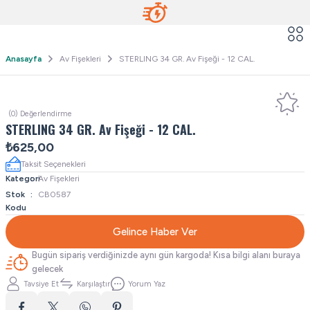
Anasayfa
Av Fişekleri
STERLING 34 GR. Av Fişeği - 12 CAL.
(0) Değerlendirme
STERLING 34 GR. Av Fişeği - 12 CAL.
₺625,00
Taksit Seçenekleri
Kategori
Av Fişekleri
Stok
CB0587
Kodu
Gelince Haber Ver
Bugün sipariş verdiğinizde aynı gün kargoda! Kısa bilgi alanı buraya
gelecek
Tavsiye Et
Karşılaştır
Yorum Yaz