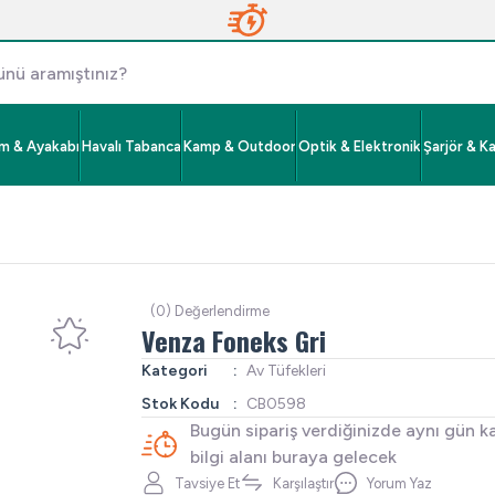
im & Ayakabı
Havalı Tabanca
Kamp & Outdoor
Optik & Elektronik
Şarjör & K
(0) Değerlendirme
Venza Foneks Gri
Kategori
Av Tüfekleri
Stok Kodu
CB0598
Bugün sipariş verdiğinizde aynı gün k
bilgi alanı buraya gelecek
Tavsiye Et
Karşılaştır
Yorum Yaz