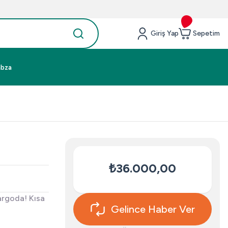
Giriş Yap
Sepetim
abza
₺36.000,00
argoda! Kısa
Gelince Haber Ver