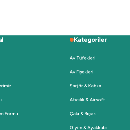
Deneyimini Paylaş
Yorum Yaz
Soru Sor
al
Kategoriler
Av Tüfekleri
Av Fişekleri
Gönder
lerimiz
Şarjör & Kabza
u
Atıcılık & Airsoft
rim Formu
Çakı & Bıçak
Giyim & Ayakkabı