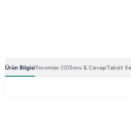
Ürün Bilgisi
Yorumlar (0)
Soru & Cevap
Taksit S
Bu ürünün fiyat bilgisi, resim, ürün açıklamalarında ve diğer konulard
Görüş ve önerileriniz için teşekkür ederiz.