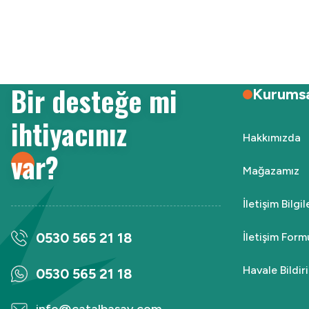
Ürün resmi kalitesiz, bozuk veya görüntülenemiyor.
Ürün açıklamasında eksik bilgiler bulunuyor.
Ürün bilgilerinde hatalar bulunuyor.
Ürün fiyatı diğer sitelerden daha pahalı.
Bir desteğe mi
Bu ürüne benzer farklı alternatifler olmalı.
Kurums
ihtiyacınız
Hakkımızda
var?
Mağazamız
İletişim Bilgi
0530 565 21 18
İletişim Form
Havale Bildi
0530 565 21 18