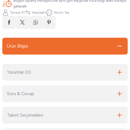
Bugün sipariş verdiğinizde aynı gün kargoda! Kısa bilgi alanı buraya
gelecek
Tavsiye Et
Karşılaştır
Yorum Yaz
Ürün Bilgisi
Yorumlar (0)
Soru & Cevap
Bu ürüne ilk yorumu siz yapın!
Taksit Seçenekleri
Yorum Yaz
Ürün hakkında henüz soru sorulmamış.