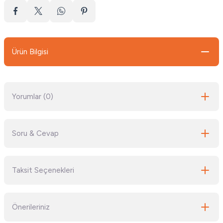
Ürün Bilgisi
Yorumlar (0)
Soru & Cevap
Bu ürüne ilk yorumu siz yapın!
Taksit Seçenekleri
Yorum Yaz
Ürün hakkında henüz soru sorulmamış.
Önerileriniz
Soru Sor