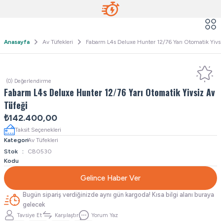
Anasayfa
Av Tüfekleri
Fabarm L4s Deluxe Hunter 12/76 Yarı Otomatik Yivs
(0) Değerlendirme
Fabarm L4s Deluxe Hunter 12/76 Yarı Otomatik Yivsiz Av
Tüfeği
₺142.400,00
Taksit Seçenekleri
Kategori
Av Tüfekleri
Stok
CB0530
Kodu
Gelince Haber Ver
Bugün sipariş verdiğinizde aynı gün kargoda! Kısa bilgi alanı buraya
gelecek
Tavsiye Et
Karşılaştır
Yorum Yaz