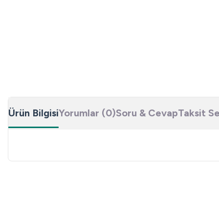
Ürün Bilgisi
Yorumlar (0)
Soru & Cevap
Taksit S
Bu ürünün fiyat bilgisi, resim, ürün açıklamalarında ve diğer konulard
Görüş ve önerileriniz için teşekkür ederiz.