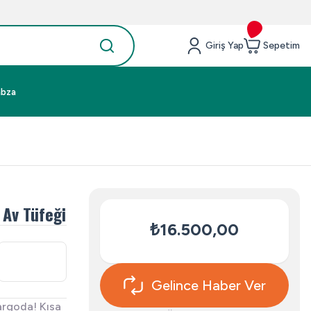
Giriş Yap
Sepetim
abza
 Av Tüfeği
₺16.500,00
Gelince Haber Ver
argoda! Kısa