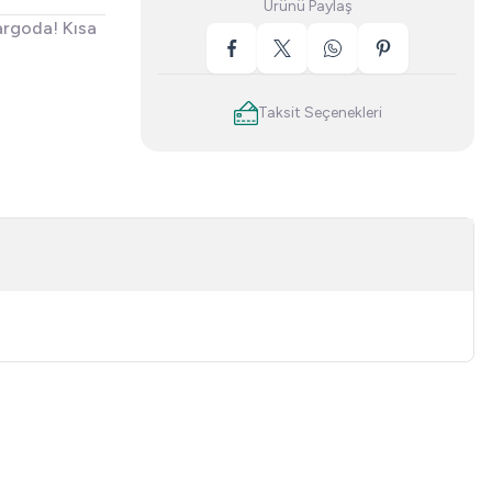
Ürünü Paylaş
argoda! Kısa
Taksit Seçenekleri
niz.