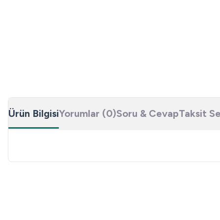
Ürün Bilgisi
Yorumlar (0)
Soru & Cevap
Taksit S
Bu ürünün fiyat bilgisi, resim, ürün açıklamalarında ve diğer konulard
Görüş ve önerileriniz için teşekkür ederiz.