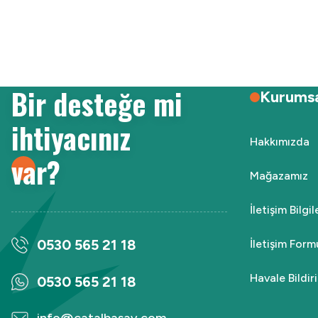
Ürün resmi kalitesiz, bozuk veya görüntülenemiyor.
Ürün açıklamasında eksik bilgiler bulunuyor.
Ürün bilgilerinde hatalar bulunuyor.
Ürün fiyatı diğer sitelerden daha pahalı.
Bir desteğe mi
Bu ürüne benzer farklı alternatifler olmalı.
Kurums
ihtiyacınız
Hakkımızda
var?
Mağazamız
İletişim Bilgi
0530 565 21 18
İletişim Form
Havale Bildi
0530 565 21 18