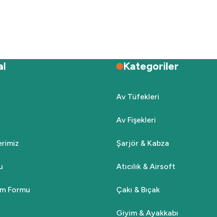
Deneyimini Paylaş
Yorum Yaz
Soru Sor
al
Kategoriler
Av Tüfekleri
Av Fişekleri
Gönder
lerimiz
Şarjör & Kabza
u
Atıcılık & Airsoft
rim Formu
Çakı & Bıçak
Giyim & Ayakkabı