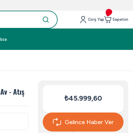
Giriş Yap
Sepetim
abza
Av - Atış
₺45.999,60
Gelince Haber Ver