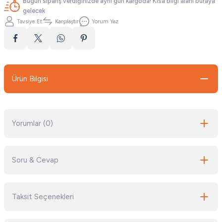
Bugün sipariş verdiğinizde aynı gün kargoda! Kısa bilgi alanı buraya
gelecek
Tavsiye Et
Karşılaştır
Yorum Yaz
Ürün Bilgisi
Yorumlar (0)
Soru & Cevap
Bu ürüne ilk yorumu siz yapın!
Taksit Seçenekleri
Yorum Yaz
Ürün hakkında henüz soru sorulmamış.