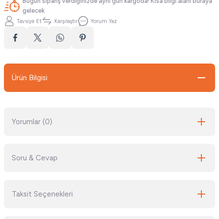
Bugün sipariş verdiğinizde aynı gün kargoda! Kısa bilgi alanı buraya
gelecek
Tavsiye Et
Karşılaştır
Yorum Yaz
Ürün Bilgisi
Yorumlar (0)
Soru & Cevap
Bu ürüne ilk yorumu siz yapın!
Taksit Seçenekleri
Yorum Yaz
Ürün hakkında henüz soru sorulmamış.