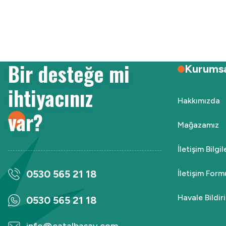
Ürün resmi kalitesiz, bozuk veya görüntülenemiyor.
Ürün açıklamasında eksik bilgiler bulunuyor.
Ürün bilgilerinde hatalar bulunuyor.
Ürün fiyatı diğer sitelerden daha pahalı.
Bir desteğe mi
Bu ürüne benzer farklı alternatifler olmalı.
Kurums
ihtiyacınız
Hakkımızda
var?
Mağazamız
İletişim Bilgi
0530 565 21 18
İletişim Form
Havale Bildi
0530 565 21 18