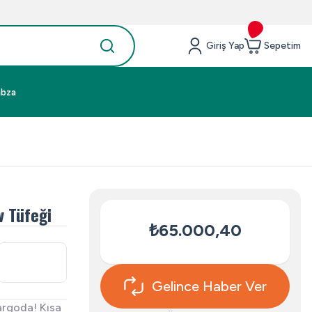
Giriş Yap
Sepetim
abza
v Tüfeği
₺65.000,40
Gelince Haber Ver
argoda! Kısa