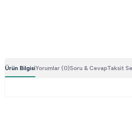
Ürün Bilgisi
Yorumlar (0)
Soru & Cevap
Taksit S
Bu ürünün fiyat bilgisi, resim, ürün açıklamalarında ve diğer konulard
Görüş ve önerileriniz için teşekkür ederiz.