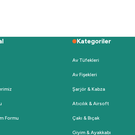
Deneyimini Paylaş
Yorum Yaz
Soru Sor
al
Kategoriler
Av Tüfekleri
Av Fişekleri
Gönder
lerimiz
Şarjör & Kabza
u
Atıcılık & Airsoft
rim Formu
Çakı & Bıçak
Giyim & Ayakkabı