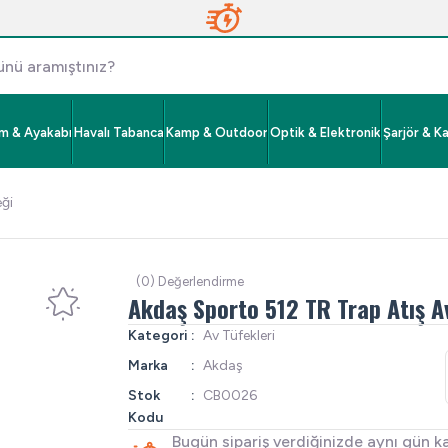
im & Ayakabı
Havalı Tabanca
Kamp & Outdoor
Optik & Elektronik
Şarjör & K
ği
(0) Değerlendirme
Akdaş Sporto 512 TR Trap Atış A
Kategori
Av Tüfekleri
Marka
Akdaş
Stok
CB0026
Kodu
Bugün sipariş verdiğinizde aynı gün k