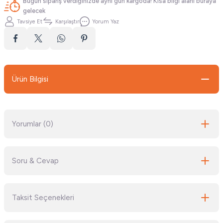
Bugün sipariş verdiğinizde aynı gün kargoda! Kısa bilgi alanı buraya
gelecek
Tavsiye Et
Karşılaştır
Yorum Yaz
Ürün Bilgisi
Yorumlar (0)
Soru & Cevap
Bu ürüne ilk yorumu siz yapın!
Taksit Seçenekleri
Yorum Yaz
Ürün hakkında henüz soru sorulmamış.