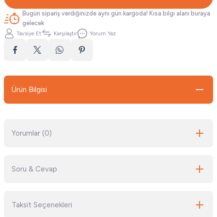
Bugün sipariş verdiğinizde aynı gün kargoda! Kısa bilgi alanı buraya
gelecek
Tavsiye Et
Karşılaştır
Yorum Yaz
Ürün Bilgisi
Yorumlar (0)
Soru & Cevap
Bu ürüne ilk yorumu siz yapın!
Taksit Seçenekleri
Yorum Yaz
Ürün hakkında henüz soru sorulmamış.