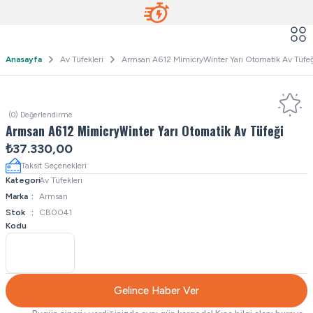
Anasayfa
Av Tüfekleri
Armsan A612 MimicryWinter Yarı Otomatik Av Tüfe
(0) Değerlendirme
Armsan A612 MimicryWinter Yarı Otomatik Av Tüfeği
₺37.330,00
Taksit Seçenekleri
Kategori
Av Tüfekleri
Marka
Armsan
Stok
CB0041
Kodu
Gelince Haber Ver