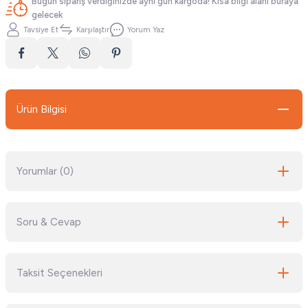
Bugün sipariş verdiğinizde aynı gün kargoda! Kısa bilgi alanı buraya
gelecek
Tavsiye Et
Karşılaştır
Yorum Yaz
Ürün Bilgisi
Yorumlar (0)
Soru & Cevap
Bu ürüne ilk yorumu siz yapın!
Taksit Seçenekleri
Yorum Yaz
Ürün hakkında henüz soru sorulmamış.