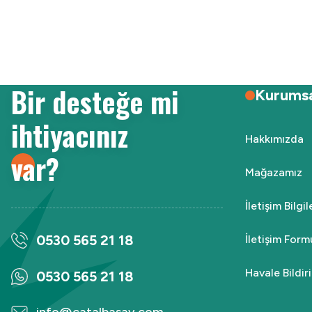
Ürün resmi kalitesiz, bozuk veya görüntülenemiyor.
Ürün açıklamasında eksik bilgiler bulunuyor.
Ürün bilgilerinde hatalar bulunuyor.
Ürün fiyatı diğer sitelerden daha pahalı.
Bir desteğe mi
Bu ürüne benzer farklı alternatifler olmalı.
Kurums
ihtiyacınız
Hakkımızda
var?
Mağazamız
İletişim Bilgi
0530 565 21 18
İletişim Form
Havale Bildi
0530 565 21 18