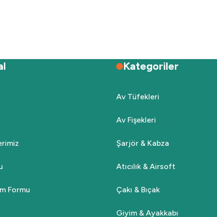
Deneyimini Paylaş
Yorum Yaz
Soru Sor
al
Kategoriler
Av Tüfekleri
Av Fişekleri
Gönder
lerimiz
Şarjör & Kabza
u
Atıcılık & Airsoft
rim Formu
Çakı & Bıçak
Giyim & Ayakkabı