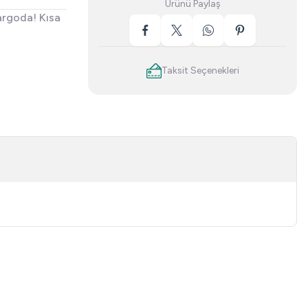
Ürünü Paylaş
argoda! Kısa
Taksit Seçenekleri
niz.