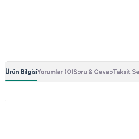
Ürün Bilgisi
Yorumlar (0)
Soru & Cevap
Taksit S
Bu ürünün fiyat bilgisi, resim, ürün açıklamalarında ve diğer konulard
Görüş ve önerileriniz için teşekkür ederiz.