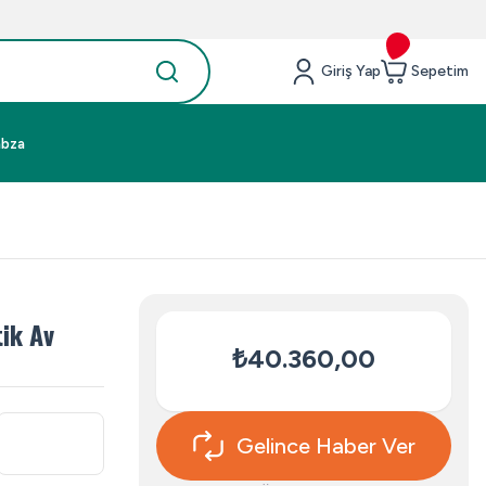
Giriş Yap
Sepetim
abza
ik Av
₺40.360,00
Gelince Haber Ver