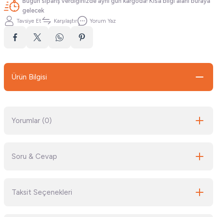
Bugün sipariş verdiğinizde aynı gün kargoda! Kısa bilgi alanı buraya
gelecek
Tavsiye Et
Karşılaştır
Yorum Yaz
Ürün Bilgisi
Yorumlar (0)
Soru & Cevap
Bu ürüne ilk yorumu siz yapın!
Taksit Seçenekleri
Yorum Yaz
Ürün hakkında henüz soru sorulmamış.