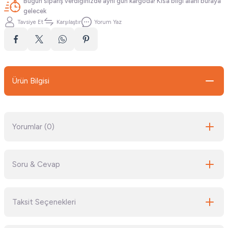
Bugün sipariş verdiğinizde aynı gün kargoda! Kısa bilgi alanı buraya
gelecek
Tavsiye Et
Karşılaştır
Yorum Yaz
Ürün Bilgisi
Yorumlar (0)
Soru & Cevap
Bu ürüne ilk yorumu siz yapın!
Taksit Seçenekleri
Yorum Yaz
Ürün hakkında henüz soru sorulmamış.