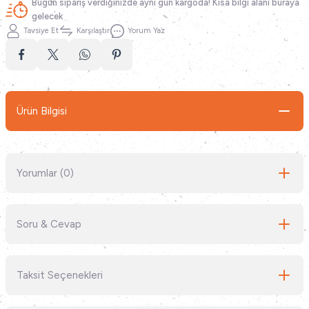
Bugün sipariş verdiğinizde aynı gün kargoda! Kısa bilgi alanı buraya
gelecek
Tavsiye Et
Karşılaştır
Yorum Yaz
Ürün Bilgisi
Yorumlar (0)
Soru & Cevap
Bu ürüne ilk yorumu siz yapın!
Taksit Seçenekleri
Yorum Yaz
Ürün hakkında henüz soru sorulmamış.