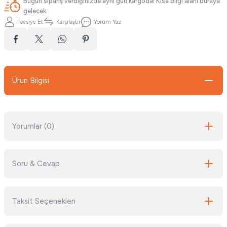
Bugün sipariş verdiğinizde aynı gün kargoda! Kısa bilgi alanı buraya
gelecek
Tavsiye Et
Karşılaştır
Yorum Yaz
Ürün Bilgisi
Yorumlar (0)
Soru & Cevap
Bu ürüne ilk yorumu siz yapın!
Taksit Seçenekleri
Yorum Yaz
Ürün hakkında henüz soru sorulmamış.