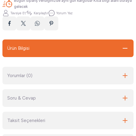
Bugün sipariş verdiğinizde aynı gün kargoda! Kısa bilgi alanı buraya
gelecek
Tavsiye Et
Karşılaştır
Yorum Yaz
Ürün Bilgisi
Yorumlar (0)
Soru & Cevap
Bu ürüne ilk yorumu siz yapın!
Taksit Seçenekleri
Yorum Yaz
Ürün hakkında henüz soru sorulmamış.