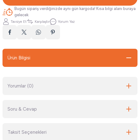
Bugün sipariş verdiğinizde aynı gün kargoda! Kısa bilgi alanı buraya
gelecek
Tavsiye Et
Karşılaştır
Yorum Yaz
Ürün Bilgisi
Yorumlar (0)
Soru & Cevap
Bu ürüne ilk yorumu siz yapın!
Taksit Seçenekleri
Yorum Yaz
Ürün hakkında henüz soru sorulmamış.