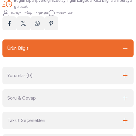
Bugün sipariş verdiğinizde aynı gün kargoda! Kısa bilgi alanı buraya
gelecek
Tavsiye Et
Karşılaştır
Yorum Yaz
Ürün Bilgisi
Yorumlar (0)
Soru & Cevap
Bu ürüne ilk yorumu siz yapın!
Taksit Seçenekleri
Yorum Yaz
Ürün hakkında henüz soru sorulmamış.