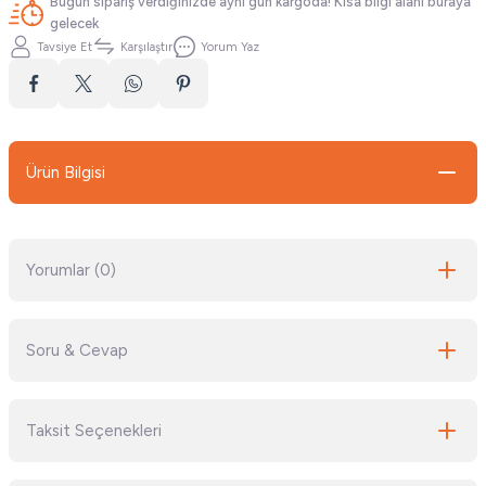
Bugün sipariş verdiğinizde aynı gün kargoda! Kısa bilgi alanı buraya
gelecek
Tavsiye Et
Karşılaştır
Yorum Yaz
Ürün Bilgisi
Yorumlar (0)
Soru & Cevap
Bu ürüne ilk yorumu siz yapın!
Taksit Seçenekleri
Yorum Yaz
Ürün hakkında henüz soru sorulmamış.