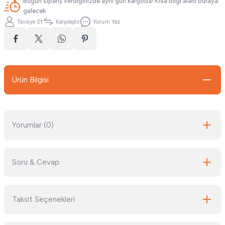
Bugün sipariş verdiğinizde aynı gün kargoda! Kısa bilgi alanı buraya
gelecek
Tavsiye Et
Karşılaştır
Yorum Yaz
Ürün Bilgisi
Yorumlar (0)
Soru & Cevap
Bu ürüne ilk yorumu siz yapın!
Taksit Seçenekleri
Yorum Yaz
Ürün hakkında henüz soru sorulmamış.