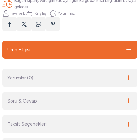
Bugün sipariş verdiğinizde aynı gün kargoda! Kısa bilgi alanı buraya
gelecek
Tavsiye Et
Karşılaştır
Yorum Yaz
Ürün Bilgisi
Yorumlar (0)
Soru & Cevap
Bu ürüne ilk yorumu siz yapın!
Taksit Seçenekleri
Yorum Yaz
Ürün hakkında henüz soru sorulmamış.