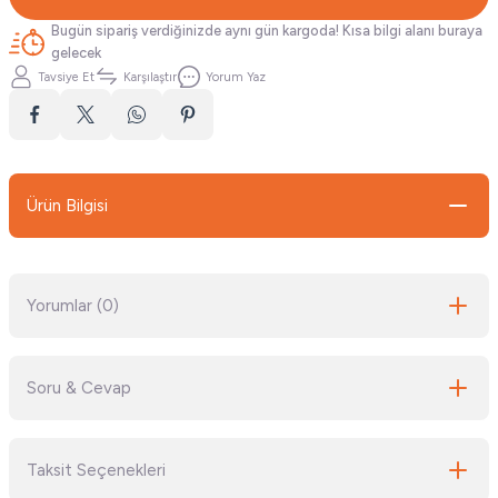
Bugün sipariş verdiğinizde aynı gün kargoda! Kısa bilgi alanı buraya
gelecek
Tavsiye Et
Karşılaştır
Yorum Yaz
Ürün Bilgisi
Yorumlar (0)
Soru & Cevap
Bu ürüne ilk yorumu siz yapın!
Taksit Seçenekleri
Yorum Yaz
Ürün hakkında henüz soru sorulmamış.