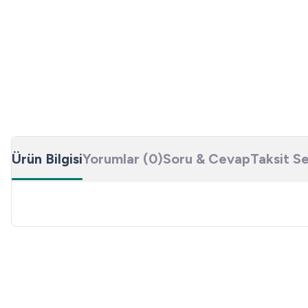
Ürün Bilgisi
Yorumlar (0)
Soru & Cevap
Taksit S
Bu ürünün fiyat bilgisi, resim, ürün açıklamalarında ve diğer konulard
Görüş ve önerileriniz için teşekkür ederiz.