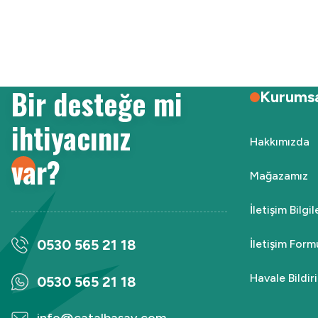
Ürün resmi kalitesiz, bozuk veya görüntülenemiyor.
Ürün açıklamasında eksik bilgiler bulunuyor.
Ürün bilgilerinde hatalar bulunuyor.
Ürün fiyatı diğer sitelerden daha pahalı.
Bir desteğe mi
Bu ürüne benzer farklı alternatifler olmalı.
Kurums
ihtiyacınız
Hakkımızda
var?
Mağazamız
İletişim Bilgi
0530 565 21 18
İletişim Form
Havale Bildi
0530 565 21 18