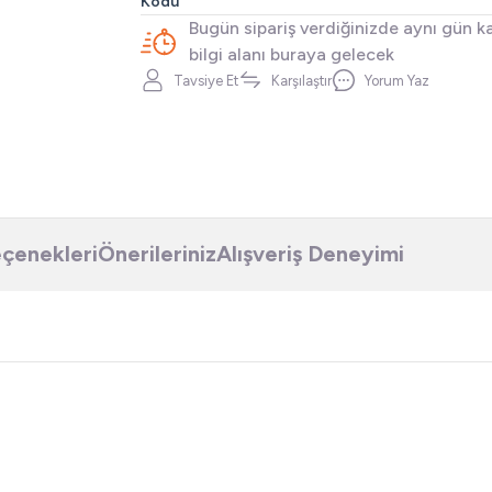
Kodu
Bugün sipariş verdiğinizde aynı gün k
bilgi alanı buraya gelecek
Tavsiye Et
Karşılaştır
Yorum Yaz
eçenekleri
Önerileriniz
Alışveriş Deneyimi
a yetersiz gördüğünüz noktaları öneri formunu kullanarak tarafımıza iletebilirsi
Ürün hakkında henüz soru sorulmamış.
Bu ürüne ilk yorumu siz yapın!
Sitemize ilk yorumu siz yapın!