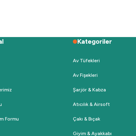
Deneyimini Paylaş
Yorum Yaz
Soru Sor
al
Kategoriler
Av Tüfekleri
Av Fişekleri
Gönder
lerimiz
Şarjör & Kabza
u
Atıcılık & Airsoft
rim Formu
Çakı & Bıçak
Giyim & Ayakkabı