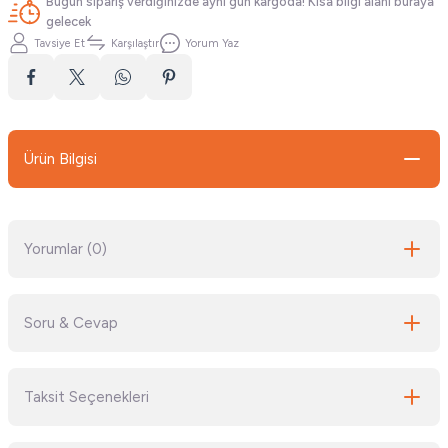
Bugün sipariş verdiğinizde aynı gün kargoda! Kısa bilgi alanı buraya
gelecek
Tavsiye Et
Karşılaştır
Yorum Yaz
Ürün Bilgisi
Yorumlar (0)
Soru & Cevap
Bu ürüne ilk yorumu siz yapın!
Taksit Seçenekleri
Yorum Yaz
Ürün hakkında henüz soru sorulmamış.