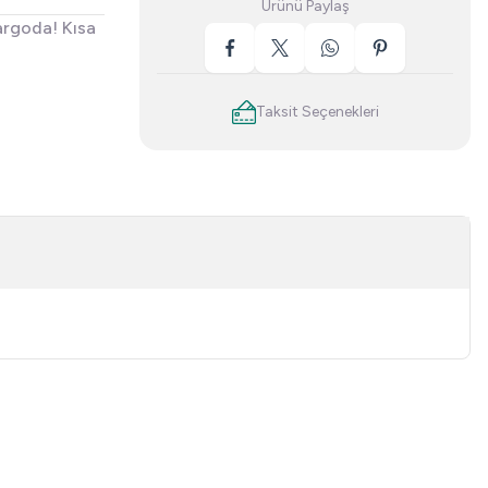
Ürünü Paylaş
argoda! Kısa
Taksit Seçenekleri
niz.