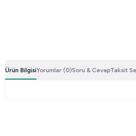
Ürün Bilgisi
Yorumlar (0)
Soru & Cevap
Taksit S
Bu ürünün fiyat bilgisi, resim, ürün açıklamalarında ve diğer konulard
Görüş ve önerileriniz için teşekkür ederiz.