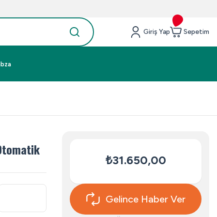
Giriş Yap
Sepetim
abza
Otomatik
₺31.650,00
Gelince Haber Ver