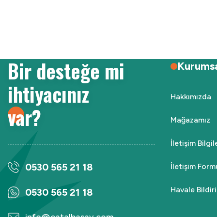
Ürün resmi kalitesiz, bozuk veya görüntülenemiyor.
Ürün açıklamasında eksik bilgiler bulunuyor.
Ürün bilgilerinde hatalar bulunuyor.
Ürün fiyatı diğer sitelerden daha pahalı.
Bir desteğe mi
Bu ürüne benzer farklı alternatifler olmalı.
Kurums
ihtiyacınız
Hakkımızda
var?
Mağazamız
İletişim Bilgi
0530 565 21 18
İletişim Form
Havale Bildi
0530 565 21 18