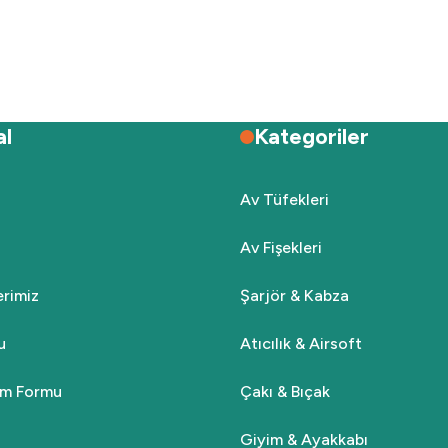
Deneyimini Paylaş
Yorum Yaz
Soru Sor
al
Kategoriler
Av Tüfekleri
Av Fişekleri
Gönder
lerimiz
Şarjör & Kabza
u
Atıcılık & Airsoft
rim Formu
Çakı & Bıçak
Giyim & Ayakkabı