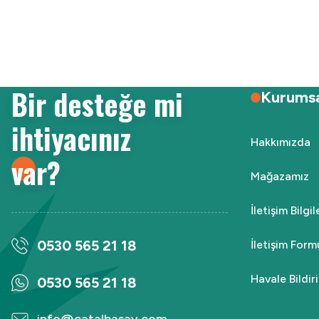
Ürün resmi kalitesiz, bozuk veya görüntülenemiyor.
Ürün açıklamasında eksik bilgiler bulunuyor.
Ürün bilgilerinde hatalar bulunuyor.
Ürün fiyatı diğer sitelerden daha pahalı.
Bir desteğe mi
Bu ürüne benzer farklı alternatifler olmalı.
Kurums
ihtiyacınız
Hakkımızda
var?
Mağazamız
İletişim Bilgi
0530 565 21 18
İletişim Form
Havale Bildi
0530 565 21 18