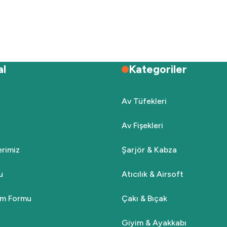
Deneyimini Paylaş
Yorum Yaz
Soru Sor
al
Kategoriler
Av Tüfekleri
Av Fişekleri
Gönder
lerimiz
Şarjör & Kabza
u
Atıcılık & Airsoft
rim Formu
Çakı & Bıçak
Giyim & Ayakkabı