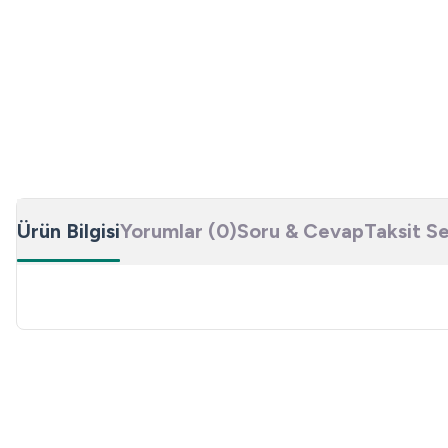
Ürün Bilgisi
Yorumlar (0)
Soru & Cevap
Taksit S
Bu ürünün fiyat bilgisi, resim, ürün açıklamalarında ve diğer konulard
Görüş ve önerileriniz için teşekkür ederiz.