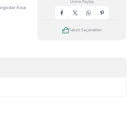
Ürünü Paylaş
argoda! Kısa
Taksit Seçenekleri
niz.