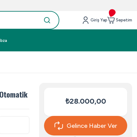
Giriş Yap
Sepetim
abza
 Otomatik
₺28.000,00
Gelince Haber Ver