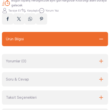
Bugün sipariş verdiğinizde aynı gün kargoda! Kısa bilgi alanı buraya
gelecek
Tavsiye Et
Karşılaştır
Yorum Yaz
Ürün Bilgisi
Yorumlar (0)
Soru & Cevap
Bu ürüne ilk yorumu siz yapın!
Taksit Seçenekleri
Yorum Yaz
Ürün hakkında henüz soru sorulmamış.