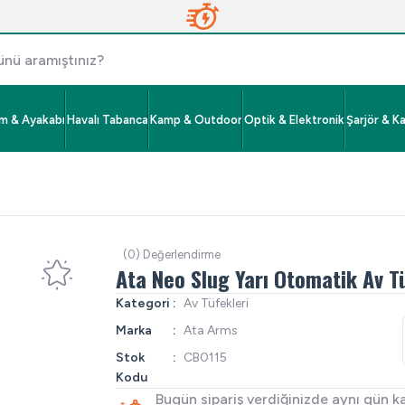
im & Ayakabı
Havalı Tabanca
Kamp & Outdoor
Optik & Elektronik
Şarjör & K
(0) Değerlendirme
Ata Neo Slug Yarı Otomatik Av T
Kategori
Av Tüfekleri
Marka
Ata Arms
Stok
CB0115
Kodu
Bugün sipariş verdiğinizde aynı gün k