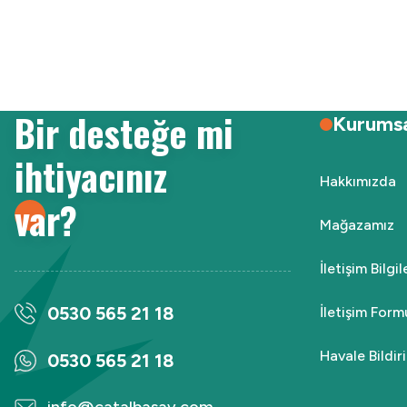
Ürün resmi kalitesiz, bozuk veya görüntülenemiyor.
Ürün açıklamasında eksik bilgiler bulunuyor.
Ürün bilgilerinde hatalar bulunuyor.
Ürün fiyatı diğer sitelerden daha pahalı.
Bir desteğe mi
Bu ürüne benzer farklı alternatifler olmalı.
Kurums
ihtiyacınız
Hakkımızda
var?
Mağazamız
İletişim Bilgi
0530 565 21 18
İletişim Form
Havale Bildi
0530 565 21 18