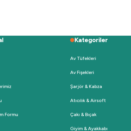
Deneyimini Paylaş
Yorum Yaz
Soru Sor
al
Kategoriler
Av Tüfekleri
Av Fişekleri
Gönder
lerimiz
Şarjör & Kabza
u
Atıcılık & Airsoft
rim Formu
Çakı & Bıçak
Giyim & Ayakkabı