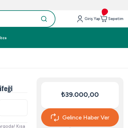
Giriş Yap
Sepetim
abza
üfeği
₺39.000,00
Gelince Haber Ver
argoda! Kısa