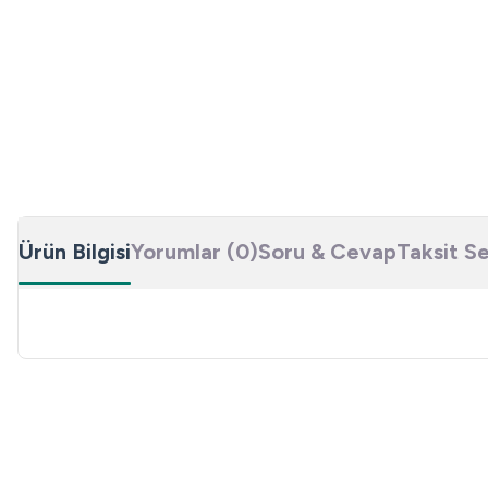
Ürün Bilgisi
Yorumlar (0)
Soru & Cevap
Taksit S
Bu ürünün fiyat bilgisi, resim, ürün açıklamalarında ve diğer konulard
Görüş ve önerileriniz için teşekkür ederiz.