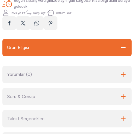
Bugün sipariş verdiğinizde aynı gün kargoda! Kısa bilgi alanı buraya
gelecek
Tavsiye Et
Karşılaştır
Yorum Yaz
Ürün Bilgisi
Yorumlar (0)
Soru & Cevap
Bu ürüne ilk yorumu siz yapın!
Taksit Seçenekleri
Yorum Yaz
Ürün hakkında henüz soru sorulmamış.